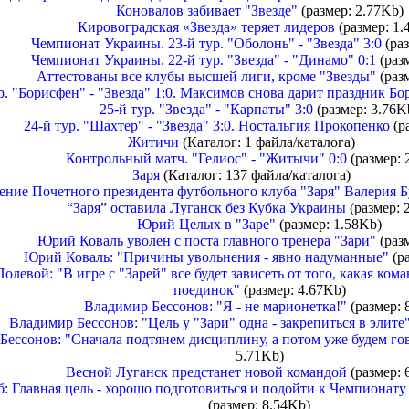
Коновалов забивает "Звезде"
(размер: 2.77Kb)
Кировоградская «Звезда» теряет лидеров
(размер: 1.
Чемпионат Украины. 23-й тур. "Оболонь" - "Звезда" 3:0
(раз
Чемпионат Украины. 22-й тур. "Звезда" - "Динамо" 0:1
(разм
Аттестованы все клубы высшей лиги, кроме "Звезды"
(раз
р. "Борисфен" - "Звезда" 1:0. Максимов снова дарит праздник Б
25-й тур. "Звезда" - "Карпаты" 3:0
(размер: 3.76K
24-й тур. "Шахтер" - "Звезда" 3:0. Ностальгия Прокопенко
(р
Житичи
(Каталог: 1 файла/каталога)
Контрольный матч. "Гелиос" - "Житычи" 0:0
(размер: 
Заря
(Каталог: 137 файла/каталога)
ение Почетного президента футбольного клуба "Заря" Валерия Б
“Заря” оставила Луганск без Кубка Украины
(размер: 
Юрий Целых в "Заре"
(размер: 1.58Kb)
Юрий Коваль уволен с поста главного тренера "Зари"
(разм
Юрий Коваль: "Причины увольнения - явно надуманные"
(ра
левой: "В игре с "Зарей" все будет зависеть от того, какая ком
поединок"
(размер: 4.67Kb)
Владимир Бессонов: "Я - не марионетка!"
(размер: 
Владимир Бессонов: "Цель у "Зари" одна - закрепиться в элите
ессонов: "Сначала подтянем дисциплину, а потом уже будем гов
5.71Kb)
Весной Луганск предстанет новой командой
(размер: 
: Главная цель - хорошо подготовиться и подойти к Чемпионат
(размер: 8.54Kb)