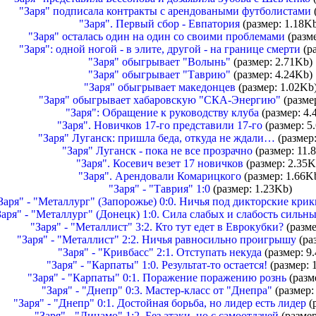
"Заря" подписала контракты с арендоваными футболистами
"Заря". Первый сбор - Евпатория
(размер: 1.18K
"Заря" осталась один на один со своими проблемами
(разме
"Заря": одной ногой - в элите, другой - на границе смерти
(ра
"Заря" обыгрывает "Волынь"
(размер: 2.71Kb)
"Заря" обыгрывает "Таврию"
(размер: 4.24Kb)
"Заря" обыгрывает македонцев
(размер: 1.02Kb
"Заря" обыгрывает хабаровскую "СКА-Энергию"
(разме
"Заря": Обращение к руководству клуба
(размер: 4.
"Заря". Новичков 17-го представили 17-го
(размер: 5
"Заря" Луганск: пришла беда, откуда не ждали…
(размер
"Заря" Луганск - пока не все прозрачно
(размер: 11.
"Заря". Косевич везет 17 новичков
(размер: 2.35K
"Заря". Арендовали Комарицкого
(размер: 1.66K
"Заря" - "Таврия" 1:0
(размер: 1.23Kb)
Заря" - "Металлург" (Запорожье) 0:0. Ничья под дикторские крик
Заря" - "Металлург" (Донецк) 1:0. Сила слабых и слабость сильн
"Заря" - "Металлист" 3:2. Кто тут едет в Еврокубки?
(разме
"Заря" - "Металлист" 2:2. Ничья равносильно проигрышу
(ра
"Заря" - "Кривбасс" 2:1. Отступать некуда
(размер: 9
"Заря" - "Карпаты" 1:0. Результат-то остается!
(размер: 
"Заря" - "Карпаты" 0:1. Поражение поражению рознь
(разм
"Заря" - "Днепр" 0:3. Мастер-класс от "Днепра"
(размер:
"Заря" - "Днепр" 0:1. Достойная борьба, но лидер есть лидер
(р
"Заря" - "Динамо" 1:2. Без атаки, но с самоотдачей
(размер