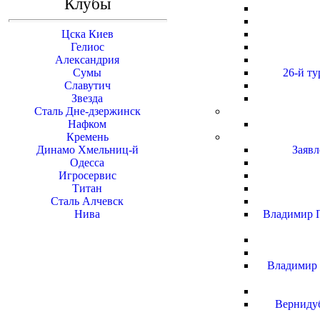
Клубы
Цска Киев
Гелиос
Александрия
Сумы
26-й ту
Славутич
Звезда
Сталь Дне-дзержинск
Нафком
Кремень
Динамо Хмельниц-й
Заявл
Одесса
Игросервис
Титан
Сталь Алчевск
Нива
Владимир По
Владимир Б
Вернидуб