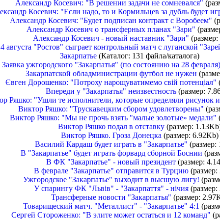
Александр Косевич: "В решении задачи не сомневался"
(раз
ександр Косевич: "Если надо, то и Кормильцев за дубль будет иг
Александр Косевич: "Будет подписан контракт с Воробеем"
(р
Александр Косевич о трансферных планах "Зари"
(разме
Александр Косевич - новый наставник "Зари"
(размер:
4 августа "Ростов" сыграет контрольный матч с луганской "Заре
Закарпатье
(Каталог: 131 файла/каталога)
Заявка ужгородского "Закарпатья" (по состоянию на 28 февраля
Закарпатской обладминистрации футбол не нужен
(разме
Євген Дорошенко: "Потроху нарощуватимемо свій потенціал"
Впереди у "Закарпатья" неизвестность
(размер: 7.8
ор Ряшко: "Ушли те исполнители, которые определяли рисунок 
Виктор Ряшко: "Трускавецким сбором удовлетворены"
(раз
Виктор Ряшко: "Мы не прочь взять "малые золотые» медали"
(
Виктор Ряшко подал в отставку
(размер: 1.13Kb
Виктор Ряшко. Гроза Донецка
(размер: 6.92Kb)
Василий Кардаш будет играть в "Закарпатье"
(размер: 
В "Закарпатье" будет играть форвард сборной Боснии
(разм
В ФК "Закарпатье" - новый президент
(размер: 4.1
В феврале "Закарпатье" отправится в Турцию
(размер:
Ужгородское "Закарпатье" выходит в высшую лигу!
(разм
У спарингу ФК "Львів" - "Закарпаття" - нічия
(размер:
Трансферные новости "Закарпатья"
(размер: 2.97
Товарищеский матч. "Металлист" - "Закарпатье" 4:1
(разм
Сергей Стороженко: "В элите может остаться и 12 команд"
(р