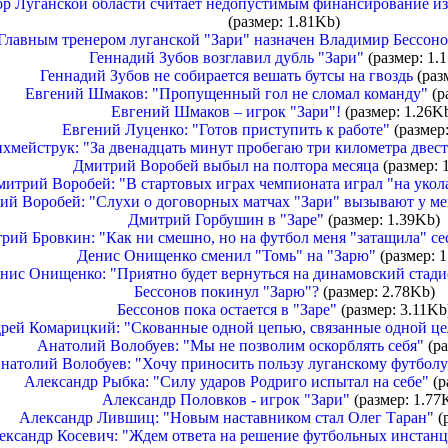
ор Луганской области считает недопустимым финансирование из
(размер: 1.81Kb)
Главным тренером луганской "Зари" назначен Владимир Бессоно
Геннадий Зубов возглавил дубль "Зари"
(размер: 1.
Геннадий Зубов не собирается вешать бутсы на гвоздь
(раз
Евгений Шмаков: "Пропущенный гол не сломал команду"
(р
Евгений Шмаков – игрок "Зари"!
(размер: 1.26K
Евгений Луценко: "Готов приступить к работе"
(размер:
хмейструк: "За двенадцать минут пробегаю три километра двес
Дмитрий Воробей выбыл на полтора месяца
(размер: 
митрий Воробей: "В стартовых играх чемпионата играл "на укол
ий Воробей: "Слухи о договорных матчах "Зари" вызывают у ме
Дмитрий Горбушин в "Заре"
(размер: 1.39Kb)
рий Бровкин: "Как ни смешно, но на футбол меня "затащила" се
Денис Онищенко сменил "Томь" на "Зарю"
(размер: 1
нис Онищенко: "Приятно будет вернуться на динамовский стади
Бессонов покинул "Зарю"?
(размер: 2.78Kb)
Бессонов пока остается в "Заре"
(размер: 3.11Kb
рей Комарицкий: "Скованные одной цепью, связанные одной ц
Анатолий Волобуев: "Мы не позволим оскорблять себя"
(ра
натолий Волобуев: "Хочу приносить пользу луганскому футболу
Александр Рыбка: "Силу ударов Родриго испытал на себе"
(р
Александр Половков - игрок "Зари"
(размер: 1.77
Александр Лившиц: "Новым наставником стал Олег Таран"
(р
ександр Косевич: "Ждем ответа на решение футбольных инстан