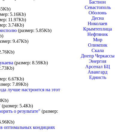
Бастион
Севастополь
45Kb)
Оболонь
мер: 5.16Kb)
Десна
ер: 11.97Kb)
Николаев
мер: 3.74Kb)
Крымтеплица
орисполю
(размер: 5.85Kb)
Нефтяник
b)
Мир
азмер: 9.47Kb)
Олимпик
Скала
2.76Kb)
Днепр Черкассы
Энергия
укаева
(размер: 8.59Kb)
Арсенал БЦ
2.73Kb)
Авангард
Еднисть
ер: 6.67Kb)
змер: 7.89Kb)
анда лучше настроится на этот
8Kb)
"
(размер: 5.4Kb)
орить о результате"
(размер:
6.96Kb)
у в оптимальных кондициях