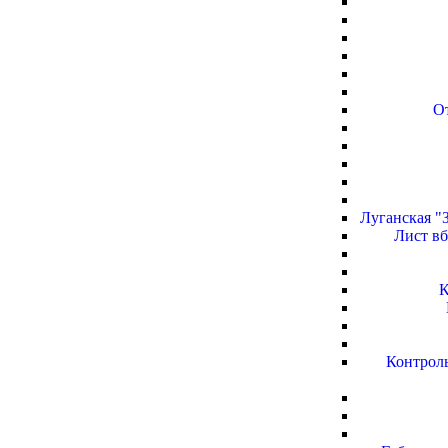
О
Луганская "
Лист вб
К
Контроль