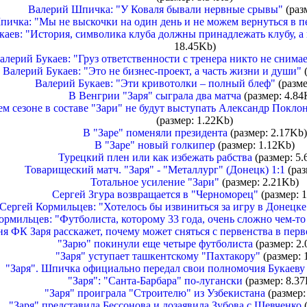
Валерий Шпичка: "У Коваля бывали нервные срывы"
(раз
ичка: "Мы не выскочки на один день и не можем вернуться в п
каев: "История, символика клуба должны принадлежать клубу, а
18.45Kb)
алерий Букаев: "Груз ответственности с тренера никто не снима
Валерий Букаев: "Это не бизнес-проект, а часть жизни и души"
(
Валерий Букаев: "Эти кривотолки – полный блеф"
(разме
В Венгрии "Заря" сыграла два матча
(размер: 4.84
м сезоне в составе "Зари" не будут выступать Александр Покло
(размер: 1.22Kb)
В "Заре" поменяли президента
(размер: 2.17Kb)
В "Заре" новый голкипер
(размер: 1.12Kb)
Турецкий плен или как избежать рабства
(размер: 5.
Товарищеский матч. "Заря" - "Металлург" (Донецк) 1:1
(раз
Тотальное усиление "Зари"
(размер: 2.21Kb)
Сергей Згура возвращается в "Черноморец"
(размер: 
Сергей Кормильцев: "Хотелось бы извиниться за игру в Донецке
ормильцев: "Футболиста, которому 33 года, очень сложно чем-то
я ФК Заря расскажет, почему может сняться с первенства в перв
"Зарю" покинули еще четыре футболиста
(размер: 2
"Заря" уступает ташкентскому "Пахтакору"
(размер: 
"Заря". Шпичка официально передал свои полномочия Букаеву
"Заря": "Санта-Барбара" по-лугански
(размер: 8.37
"Заря" проиграла "Строителю" из Узбекистана
(размер:
"Заря" представила Бессонова и дозаявила Зубова с Шевченко
(