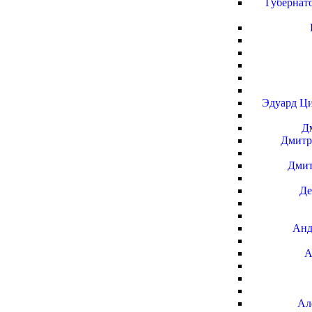
Губернат
Эдуард Ци
Д
Дмитр
Дмит
Де
Анд
А
Ал