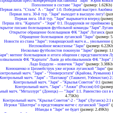
Прощальная пресс-конференция наставника "Зари" Юрия Ковал
Пополнение в составе "Зари"
(размер: 1.62Kb)
Первая лига. "Сталь" А - "Заря" 1:0. Победный выстрел Акобяна
Первая лига. 30-й тур. "Заря" выходит в высшую лигу!
(раз
Первая лига. 18-й тур. "Заря" вырывается вперед
(размер
Перша ліга. "Карпати" - "Зоря" 0:1. Подарунків не приймаємо
(
ткрытое письмо болельщиков футбольной команды “Заря” Луган
Открытое обращение болельщиков ФК "Заря" Луганск
(раз
Обращение болельщиков луганской "Зари"
(размер: 5
Новости из стана "Зари": товарищеский матч и... увольнение
(
Неспокойное межсезонье "Зари"
(размер: 6.22Kb
Несколько футболистов покинули "Зарю"
(размер: 1
Заря": митинг болельщиков и итоги общения с представителем 
олiвальникiв ФК "Карпати" Львiв до вболівальників ФК "Зоря" 
Ладо Бурдули – новичок "Зари"
(размер: 3.38Kb
Конюшенко и Цихмейструк уже игроки луганской "Зари"
(ра
онтрольный матч. "Заря" - "Университатя" (Крайова, Румыния) 1
Контрольный матч. "Заря" - "Пахтакор" (Ташкент, Узбекистан) 2:
Контрольный матч. "Заря" - "Крылья Советов" 0:1
(разме
Контрольный матч. "Заря" - "Анжи" (Россия) 0:0
(размер
ный матч. "Металлург" (Донецк) — "Заря" 1:1. Равенство сил в 
4.75Kb)
Контрольный матч. "Крылья Советов"-2 - "Заря" (Луганск) 2:1
Игроки "Шахтера" о предстоящем матче с луганской "Зарей"
(
Ибанды в "Заре" не будет
(размер: 2.49Kb)