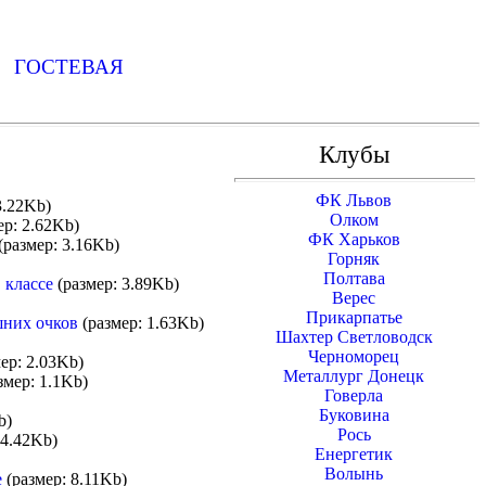
Ь
ГОСТЕВАЯ
Клубы
ФК Львов
3.22Kb)
Олком
р: 2.62Kb)
ФК Харьков
(размер: 3.16Kb)
Горняк
Полтава
 классе
(размер: 3.89Kb)
Верес
Прикарпатье
шних очков
(размер: 1.63Kb)
Шахтер Светловодск
Черноморец
ер: 2.03Kb)
Металлург Донецк
змер: 1.1Kb)
Говерла
Буковина
b)
Рось
 4.42Kb)
Енергетик
Волынь
е
(размер: 8.11Kb)