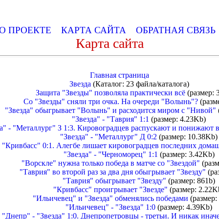
О ПРОЕКТЕ
КАРТА САЙТА
ОБРАТНАЯ СВЯЗ
Карта сайта
Главная страница
Звезда
(Каталог: 23 файла/каталога)
Защита "Звезды" позволяла практически всё
(размер: 
Со "Звезды" сняли три очка. На очереди "Волынь"?
(разме
"Звезда" обыгрывает "Волынь" и расходится миром с "Нивой"
"Звезда" - "Таврия" 1:1
(размер: 4.23Kb)
а" - "Металлург" З 1:3. Кировоградцев распускают и понижают в
"Звезда" - "Металлург" Д 0:2
(размер: 10.38Kb)
- "Кривбасс" 0:1. Алегбе лишает кировоградцев последних дома
"Звезда" - "Черноморец" 1:1
(размер: 3.42Kb)
"Ворскле" нужна только победа в матче со "Звездой"
(разм
"Таврия" во второй раз за два дня обыгрывает "Звезду"
(ра
"Таврия" обыгрывает "Звезду"
(размер: 861b)
"Кривбасс" проигрывает "Звезде"
(размер: 2.22K
"Ильичевец" и "Звезда" обменялись победами
(размер:
"Ильичевец" - "Звезда" 1:0
(размер: 4.39Kb)
"Днепр" - "Звезда" 1:0. Днепропетровцы - третьи. И никак инач