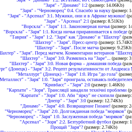
"Заря" - "Динамо" 1:2
(размер: 14.06Kb)
"Заря" - "Черноморец" 0:4. Спасибо за науку
(размер: 1
"Заря" - "Арсенал" 3:1. Мужики, они и в Африке мужики!
(ра
"Заря" - "Арсенал" 2:1
(размер: 8.51Kb)
"Ворскла" - "Заря" 1:1. Закономерная ничья
(размер: 1
"Ворскла" - "Заря" 1:1. Когда ничья приравнивается к победе
(р
"Таврия" - "Заря" 1:2. "Заря" как "Динамо" и "Шахтер"
(раз
"Шахтер" - "Заря". Пресс-центр
(размер: 15.74Kb
"Шахтер" - "Заря". После матча
(размер: 9.25Kb
Шахтер" - "Заря". Перед матчем. Комментарии ветеранов "Шахте
"Шахтер" - "Заря" 3:0. Размялись на "Заре"...
(размер: 3
"Шахтер" - "Заря" 3:0. Новая форма – домашняя победа
(раз
рг" (Донецк) - "Заря" 3:2. Рецепт результативности от Андреас
"Металлург" (Донецк) - "Заря" 1:0. Игра "до гола"
(разме
Металлист" - "Заря" 1:0. "Заря" проиграла, оставаясь победителе
"Кривбасс" - "Заря" 2:0
(размер: 1.46Kb)
"Карпати" - "Зоря". Трансляції завадили технічні проблеми
(р
"Карпати" - "Зоря" 1:0. Аби "зірку" не схопили
(размер:
"Днепр" - "Заря" 3:0
(размер: 12.74Kb)
"Динамо" - "Заря" 4:0. Возвращение Гиоане!
(размер: 2
"Черноморец" - "Заря" 2:0. Долгожданная победа "моряков"
(р
"Черноморец" - "Заря" 1:0. Заслуженная победа "моряков"
(ра
"Арсенал" - "Зоря" 2:2. Безтурботний футбол
(размер: 
Прощай "Заря"?
(размер: 2.74Kb)