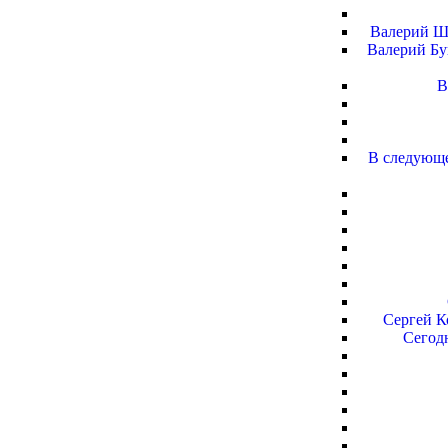
Валерий Шп
Валерий Бу
В
В следующе
Сергей К
Сегодн