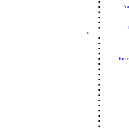
Ал
1
Викт