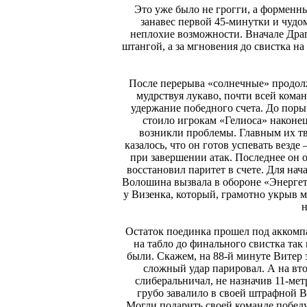
Это уже было не грогги, а форменн
занавес первой 45-минутки и чудом
неплохие возможности. Вначале Дра
штангой, а за мгновения до свистка на
После перерыва «солнечные» продолж
мудрствуя лукаво, почти всей коман
удержание победного счета. До поры
стоило игрокам «Гелиоса» наконец
возникли проблемы. Главным их тв
казалось, что он готов успевать везде
при завершении атак. Последнее он 
восстановил паритет в счете. Для нач
Волошина вызвала в обороне «Энергети
у Визенка, который, грамотно укрыв м
н
Остаток поединка прошел под аккомп
на табло до финального свистка так 
были. Скажем, на 88-й минуте Витер 
сложный удар парировал. А на вто
слиберальничал, не назначив 11-мет
грубо завалило в своей штрафной В
Могли подарить своей команде побед