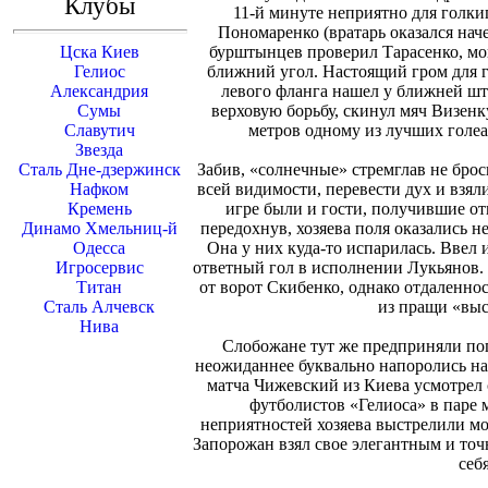
Клубы
11-й минуте неприятно для голк
Пономаренко (вратарь оказался наче
Цска Киев
бурштынцев проверил Тарасенко, мо
Гелиос
ближний угол. Настоящий гром для г
Александрия
левого фланга нашел у ближней шт
Сумы
верховую борьбу, скинул мяч Визенк
Славутич
метров одному из лучших голеад
Звезда
Сталь Дне-дзержинск
Забив, «солнечные» стремглав не брос
Нафком
всей видимости, перевести дух и взял
Кремень
игре были и гости, получившие от
Динамо Хмельниц-й
передохнув, хозяева поля оказались н
Одесса
Она у них куда-то испарилась. Ввел 
Игросервис
ответный гол в исполнении Лукьянов.
Титан
от ворот Скибенко, однако отдаленно
Сталь Алчевск
из пращи «выс
Нива
Слобожане тут же предприняли поп
неожиданнее буквально напоролись на
матча Чижевский из Киева усмотрел 
футболистов «Гелиоса» в паре
неприятностей хозяева выстрелили м
Запорожан взял свое элегантным и точ
себя