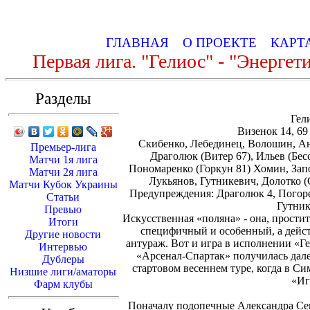
ГЛАВНАЯ
О ПРОЕКТЕ
КАРТ
Первая лига. "Гелиос" - "Энергет
Разделы
Гел
Визенок 14, 69
Скибенко, Лебединец, Волошин, Ан
Премьер-лига
Драголюк (Витер 67), Ильев (Бесс
Матчи 1я лига
Пономаренко (Горкун 81) Хомин, Зап
Матчи 2я лига
Лукьянов, Гутникевич, Долотко (
Матчи Кубок Украины
Предупреждения: Драголюк 4, Погоре
Статьи
Гутник
Превью
Искусственная «поляна» - она, простит
Итоги
специфичный и особенный, а дейс
Другие новости
антураж. Вот и игра в исполнении «Г
Интервью
«Арсенал-Спартак» получилась дале
Дублеры
стартовом весеннем туре, когда в С
Низшие лиги/аматоры
«Иг
Фарм клубы
Поначалу подопечные Александра Сев