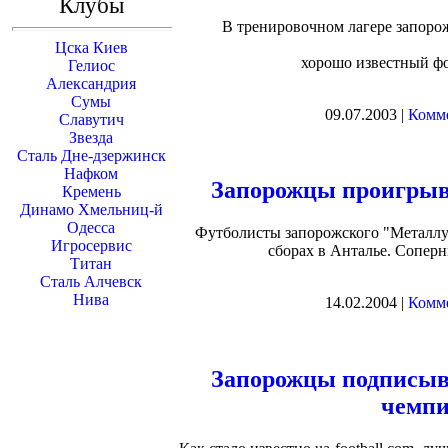
Клубы
В тренировочном лагере запоро
Цска Киев
хорошо известный фо
Гелиос
Александрия
Сумы
09.07.2003 |
Комме
Славутич
Звезда
Сталь Дне-дзержинск
Нафком
Запорожцы проигрыв
Кремень
Динамо Хмельниц-й
Одесса
Футболисты запорожского "Металлур
Игросервис
сборах в Анталье. Сопер
Титан
Сталь Алчевск
Нива
14.02.2004 |
Комме
Запорожцы подписыв
чемпи