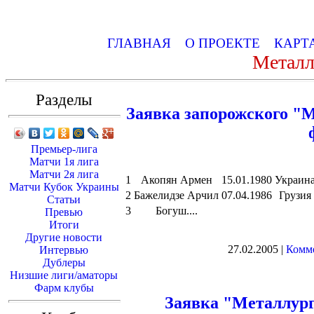
ГЛАВНАЯ
О ПРОЕКТЕ
КАРТ
Металл
Разделы
Заявка запорожского "М
Премьер-лига
Матчи 1я лига
Матчи 2я лига
1
Акопян Армен
15.01.1980
Украин
Матчи Кубок Украины
2
Бажелидзе Арчил
07.04.1986
Грузия
Статьи
3
Богуш....
Превью
Итоги
Другие новости
27.02.2005 |
Комме
Интервью
Дублеры
Низшие лиги/аматоры
Фарм клубы
Заявка "Металлург