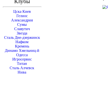
Клубы
Цска Киев
Гелиос
Александрия
Сумы
Славутич
Звезда
Сталь Дне-дзержинск
Нафком
Кремень
Динамо Хмельниц-й
Одесса
Игросервис
Титан
Сталь Алчевск
Нива