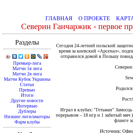
ГЛАВНАЯ
О ПРОЕКТЕ
КАРТ
Северин Ганчаржик - первое пр
Разделы
Сегодня 24-летний польский защитн
время за киевский «Арсенал», подп
отправился домой в Польшу повидат
Премьер-лига
Северин
Матчи 1я лига
Матчи 2я лига
Sew
Матчи Кубок Украины
Статьи
Родился 
Превью
Итоги
Рост/
Другие новости
Интервью
Играл в клубах: "Гетьман" Замосць 
Дублеры
перерывом – 18 игр и 1 забитый мяч )
Низшие лиги/аматоры
фланге з
Фарм клубы
Источник: Офиц