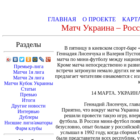
ГЛАВНАЯ
О ПРОЕКТЕ
КАРТ
Матч Украина – Росс
Разделы
В пятницу в киевском спорт-баре 
Геннадия Лисенчука и Валерия Пусто
матча по мини-футболу между нацио
Кроме матча непосредственно и разв
Премьер-лига
встречи затронули немало других не 
Матчи 1я лига
предлагает читателям ознакомится с 
Матчи 2я лига
Матчи Кубок Украины
Статьи
14 МАРТА. УКРАИНА
Превью
Итоги
Геннадий Лисенчук, глав
Другие новости
Приятно, что вокруг матча Украина
Интервью
решили провести такую игру, впе
Дублеры
футбола. В России мини-футбол появи
Низшие лиги/аматоры
безусловно, опыт больше у российской
Фарм клубы
услышал в 1992 году, когда сборная С
были представители всех республик, у