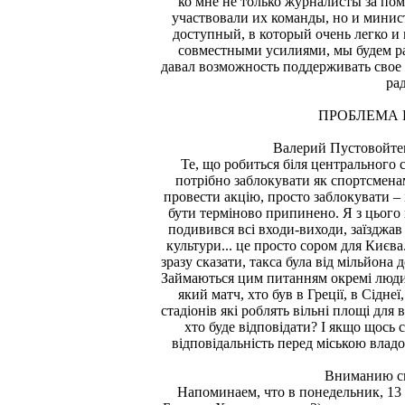
ко мне не только журналисты за по
участвовали их команды, но и минист
доступный, в который очень легко и 
совместными усилиями, мы будем ра
давал возможность поддерживать свое 
ра
ПРОБЛЕМА 
Валерий Пустовойте
Те, що робиться біля центрального 
потрібно заблокувати як спортсменам
провести акцію, просто заблокувати –
бути терміново припинено. Я з цього
подивився всі входи-виходи, заїзджав 
культури... це просто сором для Києва
зразу сказати, такса була від мільйона д
Займаються цим питанням окремі люди.
який матч, хто був в Греції, в Сідне
стадіонів які роблять вільні площі для 
хто буде відповідати? І якщо щось с
відповідальність перед міською владо
Вниманию с
Напоминаем, что в понедельник, 13 м