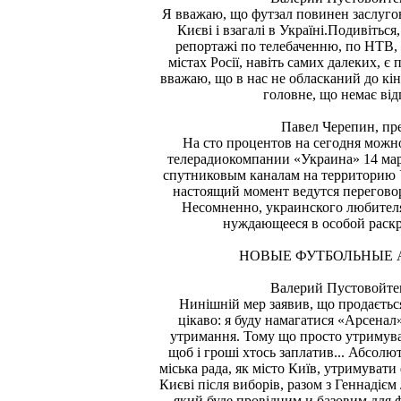
Я вважаю, що футзал повинен заслугов
Києві і взагалі в Україні.Подивіться
репортажі по телебаченню, по НТВ, 
містах Росії, навіть самих далеких, є 
вважаю, що в нас не обласканий до кінц
головне, що немає від
Павел Черепин, пр
На сто процентов на сегодня можно
телерадиокомпании «Украина» 14 март
спутниковым каналам на территорию У
настоящий момент ведутся переговор
Несомненно, украинского любителя
нуждающееся в особой раскр
НОВЫЕ ФУТБОЛЬНЫЕ 
Валерий Пустовойте
Нинішній мер заявив, що продаєтьс
цікаво: я буду намагатися «Арсенал»
утримання. Тому що просто утримуват
щоб і гроші хтось заплатив... Абсолют
міська рада, як місто Київ, утримуват
Києві після виборів, разом з Геннаді
який буде провідним и базовим для фу