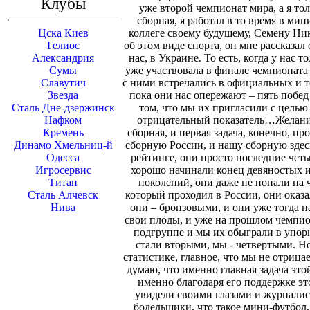
Клубы
уже второй чемпионат мира, а я тол
сборная, я работал в то время в мин
Цска Киев
коллеге своему будущему, Семену Ник
Гелиос
об этом виде спорта, он мне рассказал
Александрия
нас, в Украине. То есть, когда у нас 
Сумы
уже участвовала в финале чемпионата 
Славутич
с ними встречались в официальных и т
Звезда
пока они нас опережают – пять побед 
Сталь Дне-дзержинск
том, что мы их пригласили с целью 
Нафком
отрицательный показатель…Желание,
Кремень
сборная, и первая задача, конечно, п
Динамо Хмельниц-й
сборную России, и нашу сборную здесь
Одесса
рейтинге, они просто последние четы
Игросервис
хорошо начинали конец девяностых и
Титан
поколений, они даже не попали на 
Сталь Алчевск
который проходил в России, они оказ
Нива
они – бронзовыми, и они уже тогда на
свои плоды, и уже на прошлом чемпио
подгруппе и мы их обыграли в упорн
стали вторыми, мы - четвертыми. Но
статистике, главное, что мы не отрица
думаю, что именно главная задача эт
именно благодаря его поддержке это
увидели своими глазами и журналис
болельщики, что такое мини-футбол, 