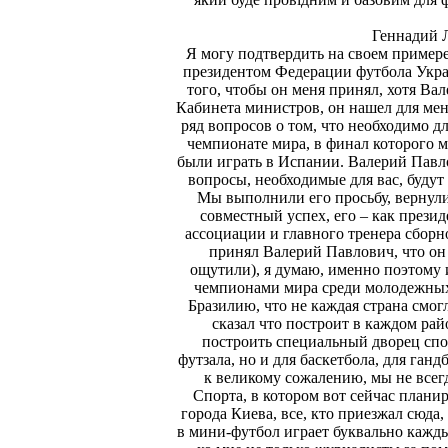
Геннадий 
Я могу подтвердить на своем примере
президентом Федерации футбола Украи
того, чтобы он меня принял, хотя В
Кабинета министров, он нашел для мен
ряд вопросов о том, что необходимо д
чемпионате мира, в финал которого 
были играть в Испании. Валерий Павло
вопросы, необходимые для вас, будут
Мы выполнили его просьбу, вернул
совместный успех, его – как презид
ассоциации и главного тренера сборной
принял Валерий Павлович, что он
ощутили), я думаю, именно поэтому 
чемпионами мира среди молодежных 
Бразилию, что не каждая страна смог
сказал что построит в каждом ра
построить специальный дворец спо
футзала, но и для баскетбола, для ганд
к великому сожалению, мы не всег
Спорта, в котором вот сейчас плани
города Киева, все, кто приезжал сюда, 
в мини-футбол играет буквально кажды