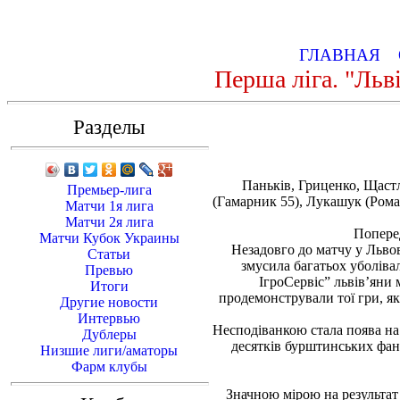
ГЛАВНАЯ
Перша ліга. "Льві
Разделы
Паньків, Гриценко, Щастл
Премьер-лига
(Гамарник 55), Лукашук (Рома
Матчи 1я лига
Матчи 2я лига
Поперед
Матчи Кубок Украины
Незадовго до матчу у Львов
Статьи
змусила багатьох уболіва
Превью
ІгроСервіс” львів’яни 
Итоги
продемонстрували тої гри, як
Другие новости
Интервью
Несподіванкою стала поява на 
Дублеры
десятків бурштинських фан
Низшие лиги/аматоры
Фарм клубы
Значною мірою на результат