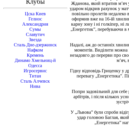
Клубы
Жданова, який втратив м’яч
ударом відкрив рахунок у матч
Цска Киев
повільно пролетів недалеко в
Гелиос
оформив вже на 16-ій хвилин
Александрия
карну зону і ні голкіпер, ні
Сумы
„Енергетик”, перебуваючи в 
Славутич
Звезда
Сталь Дне-дзержинск
Надалі, аж до останніх хвили
Нафком
моментів. Виділити можна 
Кремень
незадовго до перерви про сво
Динамо Хмельниц-й
м’яч, 
Одесса
Игросервис
Гідну відповідь Гриценку у д
Титан
перевагу „Енергетика”. Піс
Сталь Алчевск
Нива
Попри задовільний для себе 
арбітрів, і після кількох 
зустрі
У „Львова” були спроби відіг
удар головою Баглая, який
„Енергетика” наг