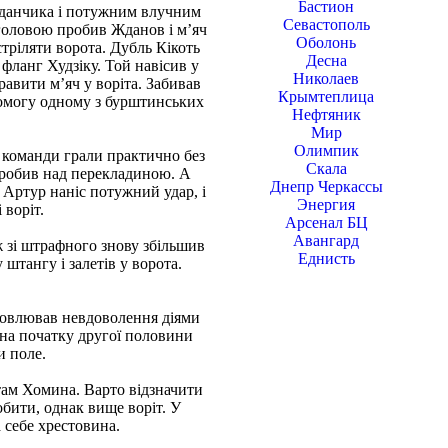
Бастион
йданчика і потужним влучним
Севастополь
о головою пробив Жданов і м’яч
Оболонь
стріляти ворота. Дубль Кікоть
Десна
фланг Худзіку. Той навісив у
Николаев
равити м’яч у воріта. Забивав
Крымтеплица
помогу одному з бурштинських
Нефтяник
Мир
Олимпик
і команди грали практично без
Скала
пробив над перекладиною. А
Днепр Черкассы
 Артур наніс потужний удар, і
Энергия
 воріт.
Арсенал БЦ
Авангард
ж зі штрафного знову збільшив
Еднисть
штангу і залетів у ворота.
словлював невдоволення діями
 на початку другої половини
и поле.
отам Хомина. Варто відзначити
обити, однак вище воріт. У
 себе хрестовина.