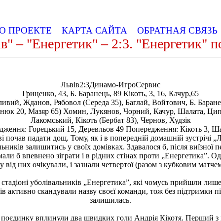
О ПРОЕКТЕ
КАРТА САЙТА
ОБРАТНАЯ СВЯЗ
в" – "Енергетик" – 2:3. "Енергетик" 
Львів2:3Динамо-ИгроСервис
Гриценко, 43, Б. Баранець, 89 Кікоть, 3, 16, Качур,65
ивий, Жданов, Рябовол (Середа 35), Баглай, Войтович, Б. Баран
нюк 20, Мазяр 65) Хомин, Лукянов, Чорний, Качур, Шалата, Ци
Лакомський, Кікоть (Бербат 83), Чернов, Худзік
ження: Горецький 15, Деревльов 49 Попередження: Кікоть 3, Ш
і почав падати дощ. Тому, як і в попередній домашній зустрічі „Л
льників залишитись у своїх домівках. Здавалося б, після виїзної
мали б впевнено зіграти і в рідних стінах проти „Енергетика”. О
у від них очікували, і зазнали четвертої (разом з кубковим матче
стадіоні уболівальників „Енергетика”, які чомусь прийшли лише
ів активно скандували назву своєї команди, тож без підтримки п
залишилась.
 поєдинку вплинули два швидких голи Андрія Кікотя. Перший з 