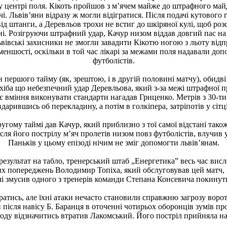
 у центрі поля. Кікоть пройшов з м’ячем майже до штрафного ма
і. Львів’яни відразу ж могли відігратися. Після подачі кутовог
ід штанги, а Деревльов трохи не встиг до шкіряної кулі, щоб роз
і. Розігруючи штрафний удар, Качур низом віддав довгий пас на 
 львівські захисники не змогли завадити Кікотю ногою з льоту відп
меншості, оскільки в той час лікарі за межами поля надавали до
футболістів.
н першого тайму (як, зрештою, і в другій половині матчу), обидв
хіба що небезпечний удар Деревльова, який з-за межі штрафної 
є вміння виконувати стандарти нагадав Гриценко. Метрів з 30-ти
вдарившись об перекладину, а потім в голкіпера, затріпотів у сітці
ругому таймі дав Качур, який приблизно з тої самої відстані тако
ля його пострілу м’яч пролетів низом повз футболістів, влучив у 
Паньків у цьому епізоді нічим не зміг допомогти львів’янам.
результат на табло, тренерський штаб „Енергетика” весь час ви
усних попереджень Володимир Топіха, який обслуговував цей матч,
чі змусив одного з тренерів команди Степана Консевича покинут
ратись, але їхні атаки нечасто становили справжню загрозу вор
 після навісу Б. Баранця в оточенні чотирьох оборонців зумів пр
оду відзначитись втратив Лакомський. Його постріл прийняла на