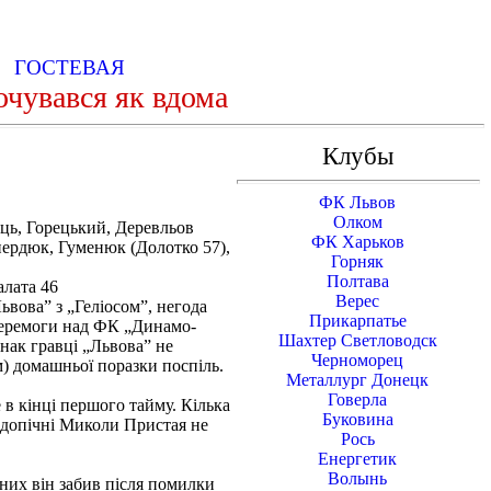
Ь
ГОСТЕВАЯ
почувався як вдома
Клубы
ФК Львов
Олком
ець, Горецький, Деревльов
ФК Харьков
пердюк, Гуменюк (Долотко 57),
Горняк
Полтава
алата 46
Верес
ьвова” з „Геліосом”, негода
Прикарпатье
 перемоги над ФК „Динамо-
Шахтер Светловодск
днак гравці „Львова” не
Черноморец
м) домашньої поразки поспіль.
Металлург Донецк
Говерла
 в кінці першого тайму. Кілька
Буковина
ідопічні Миколи Пристая не
Рось
Енергетик
Волынь
них він забив після помилки