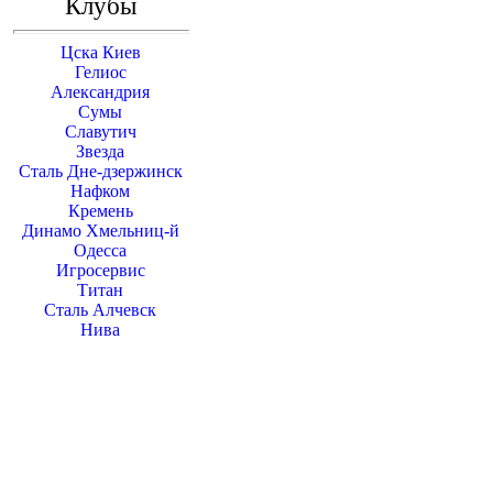
Клубы
Цска Киев
Гелиос
Александрия
Сумы
Славутич
Звезда
Сталь Дне-дзержинск
Нафком
Кремень
Динамо Хмельниц-й
Одесса
Игросервис
Титан
Сталь Алчевск
Нива