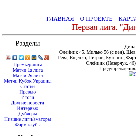
ГЛАВНАЯ
О ПРОЕКТЕ
КАРТ
Первая лига. "Дин
Разделы
Дина
Олейник 45, Милько 56 (с пен), Ше
Рева, Ещенко, Петров, Бутенин, Фар
Олейник (Назарчук, 46
Премьер-лига
Предупреждения:
Матчи 1я лига
Матчи 2я лига
Матчи Кубок Украины
Статьи
Превью
Итоги
Другие новости
Интервью
Дублеры
Низшие лиги/аматоры
Фарм клубы