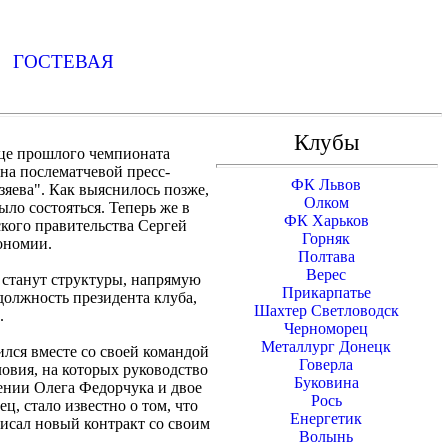
Ь
ГОСТЕВАЯ
Клубы
нце прошлого чемпионата
на послематчевой пресс-
ФК Львов
зяева". Как выяснилось позже,
Олком
ыло состояться. Теперь же в
ФК Харьков
кого правительства Сергей
Горняк
ономии.
Полтава
Верес
 станут структуры, напрямую
Прикарпатье
должность президента клуба,
Шахтер Светловодск
.
Черноморец
Металлург Донецк
лся вместе со своей командой
Говерла
ловия, на которых руководство
Буковина
жении Олега Федорчука и двое
Рось
ц, стало известно о том, что
Енергетик
писал новый контракт со своим
Волынь