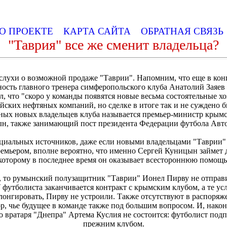
О ПРОЕКТЕ
КАРТА САЙТА
ОБРАТНАЯ СВЯЗ
"Таврия" все же сменит владельца?
лухи о возможной продаже "Таврии". Напомним, что еще в ко
ость главного тренера симферопольского клуба Анатолий Заяев 
, что "скоро у команды появятся новые весьма состоятельные хо
йских нефтяных компаний, но сделке в итоге так и не суждено б
жных новых владельцев клуба называется премьер-министр крымс
н, также занимающий пост президента Федерации футбола Авт
ициальных источников, даже если новыми владельцами "Таврии"
емьером, вполне вероятно, что именно Сергей Куницын займет 
которому в последнее время он оказывает всестороннюю помощь
, то румынский полузащитник "Таврии" Ионел Пирву не отправи
У футболиста заканчивается контракт с крымским клубом, а те ус
лонгировать, Пирву не устроили. Также отсутствуют в распоря
, чье будущее в команде также под большим вопросом. И, наконе
о вратаря "Днепра" Артема Куслия не состоится: футболист под
прежним клубом.