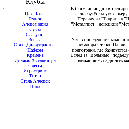
Клубы
В ближайшие дни в трениро
Цска Киев
свою футбольную карьеру 
Гелиос
Перейдя из "Таврии" в "
Александрия
"Металлист", донецкий "Мет
Сумы
Славутич
Звезда
Уже в понедельник компанию
Сталь Дне-дзержинск
команды Степан Павлов,
Нафком
подготовки, где базируются 
Кремень
Вслед за "Волынью" подъеду
Динамо Хмельниц-й
ближайшие спарринги: матч
Одесса
Игросервис
Титан
Сталь Алчевск
Нива