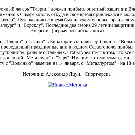
вочный лагерь "Таврии" должен прибыть опытный защитник Вл
именно в Симферополе, откуда в свое время привлекался в мо
Шахтер", Пятенко долгое время был игроком основы "оранжево-че
аллург" и "Ворсклу". Последние два сезона 29-летний защитник
Энергии" (первая российская лига).
 "Таврии" и "Стали" в Евпатории составят футболисты "Волын
 проводивший праздничные дни в родном Севастополе, прибыл
футболисты, раньше остальных, чтобы убедиться в том, что все 
т донецкий "Металлург" и "Заря". Именно с этими командами "Т
 с "Волынью" намечен на 14 января, с "Металлургом" - на 18-е, 
Источник: Александр Яцун, "Спорт-арена"