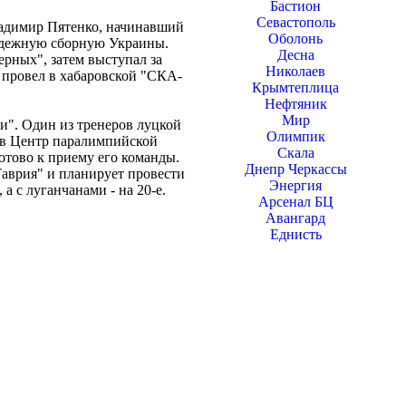
Бастион
Севастополь
адимир Пятенко, начинавший
Оболонь
лодежную сборную Украины.
Десна
рных", затем выступал за
Николаев
 провел в хабаровской "СКА-
Крымтеплица
Нефтяник
Мир
и". Один из тренеров луцкой
Олимпик
 в Центр паралимпийской
Скала
готово к приему его команды.
Днепр Черкассы
аврия" и планирует провести
Энергия
а с луганчанами - на 20-е.
Арсенал БЦ
Авангард
Еднисть