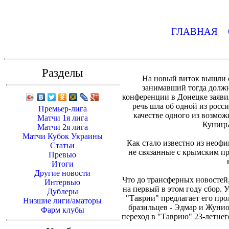
ГЛАВНАЯ
Разделы
На новый виток вышли с
занимавший тогда должн
конференции в Донецке заявил
речь шла об одной из росси
Премьер-лига
качестве одного из возмо
Матчи 1я лига
Куницы
Матчи 2я лига
Матчи Кубок Украины
Как стало известно из неоф
Статьи
не связанные с крымским пр
Превью
Итоги
Другие новости
Что до трансферных новостей
Интервью
на первый в этом году сбор. 
Дублеры
"Таврии" предлагает его про
Низшие лиги/аматоры
бразильцев - Эдмар и Жуниор
Фарм клубы
переход в "Таврию" 23-летнег