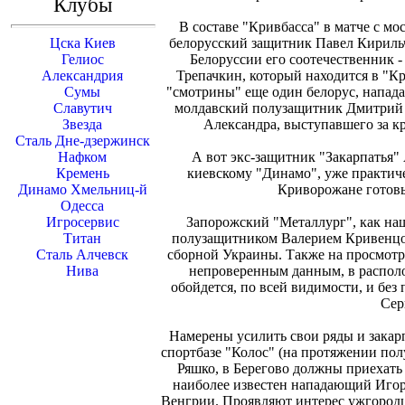
Клубы
В составе "Кривбасса" в матче с мо
Цска Киев
белорусский защитник Павел Кириль
Гелиос
Белоруссии его соотечественник 
Александрия
Трепачкин, который находится в "К
Сумы
"смотрины" еще один белорус, напад
Славутич
молдавский полузащитник Дмитрий 
Звезда
Александра, выступавшего за к
Сталь Дне-дзержинск
Нафком
А вот экс-защитник "Закарпатья
Кремень
киевскому "Динамо", уже практич
Динамо Хмельниц-й
Криворожане готовы
Одесса
Игросервис
Запорожский "Металлург", как на
Титан
полузащитником Валерием Кривенцо
Сталь Алчевск
сборной Украины. Также на просмотр
Нива
непроверенным данным, в распол
обойдется, по всей видимости, и без
Сер
Намерены усилить свои ряды и закарп
спортбазе "Колос" (на протяжении пол
Ряшко, в Берегово должны приехать
наиболее известен нападающий Игор
Венгрии. Проявляют интерес ужгород