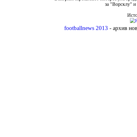
за "Ворсклу" и
Исто
footballnews 2013
- архив но