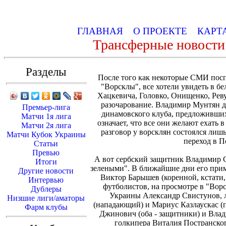
ГЛАВНАЯ
О ПРОЕКТЕ
КАРТ
Трансферные новости
Разделы
После того как некоторые СМИ пос
"Ворсклы", все хотели увидеть в 
Хацкевича, Головко, Онищенко, Рев
разочарование. Владимир Мунтян д
Премьер-лига
динамовского клуба, предложивших
Матчи 1я лига
означает, что все они желают ехать 
Матчи 2я лига
разговор у ворсклян состоялся лиш
Матчи Кубок Украины
переход в П
Статьи
Превью
А вот сербский защитник Владимир С
Итоги
зелеными". В ближайшие дни его при
Другие новости
Виктор Барышев (коренной, кстати
Интервью
футболистов, на просмотре в "Во
Дублеры
Украины Александр Свистунов, 
Низшие лиги/аматоры
(нападающий) и Мариус Казлаускас (
Фарм клубы
Джинович (оба - защитники) и Вла
голкипера Виталия Постранского