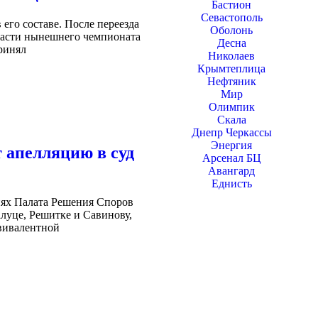
Бастион
Севастополь
его составе. После переезда
Оболонь
 части нынешнего чемпионата
Десна
ринял
Николаев
Крымтеплица
Нефтяник
Мир
Олимпик
Скала
Днепр Черкассы
Энергия
 апелляцию в суд
Арсенал БЦ
Авангард
Еднисть
нях Палата Решения Споров
уце, Решитке и Савинову,
квивалентной