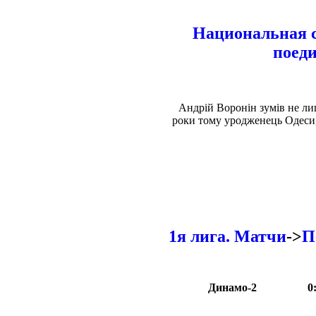
Национальная 
поеди
Андрій Воронін зумів не ли
роки тому уродженець Одеси, 
1я лига. Матчи
->
П
Динамо-2
0