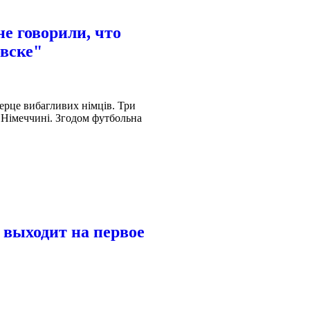
е говорили, что
овске"
ерце вибагливих німців. Три
в Німеччині. Згодом футбольна
 выходит на первое