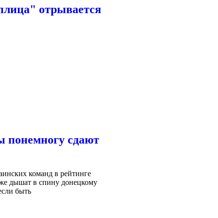
еплица" отрывается
ы понемногу сдают
аинских команд в рейтинге
же дышат в спину донецкому
если быть