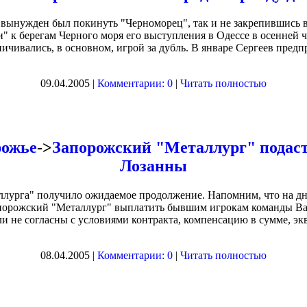
ынужден был покинуть "Черноморец", так и не закрепившись в 
 к берегам Черного моря его выступления в Одессе в осенней
ничивались, в основном, игрой за дубль. В январе Сергеев предп
09.04.2005 |
Комментарии: 0
|
Читать полностью
рожье
->
Запорожский "Металлург" подаст
Лозанны
ллурга" получило ожидаемое продолжение. Напомним, что на д
орожский "Металлург" выплатить бывшим игрокам команды Вал
и не согласны с условиями контракта, компенсацию в сумме, э
08.04.2005 |
Комментарии: 0
|
Читать полностью