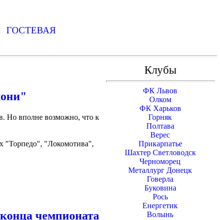
Ь
ГОСТЕВАЯ
Клубы
ФК Львов
лони"
Олком
ФК Харьков
. Но вполне возможно, что к
Горняк
Полтава
Верес
 "Торпедо", "Локомотива",
Прикарпатье
Шахтер Светловодск
Черноморец
Металлург Донецк
Говерла
Буковина
Рось
Енергетик
о конца чемпионата
Волынь