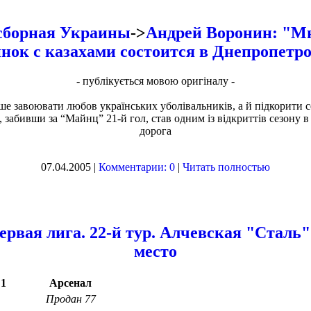
сборная Украины
->
Андрей Воронин: "Мн
нок с казахами состоится в Днепропетр
- публiкується мовою оригiналу -
ше завоювати любов українських уболівальників, а й підкорити с
забивши за “Майнц” 21-й гол, став одним із відкриттів сезону 
дорога
07.04.2005 |
Комментарии: 0
|
Читать полностью
ервая лига. 22-й тур. Алчевская "Сталь"
место
:1
Арсенал
Продан 77