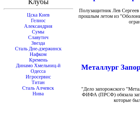
Клубы
Полузащитник Лев Сергеев в
Цска Киев
прошлым летом из "Оболони"
Гелиос
огра
Александрия
Сумы
Славутич
Звезда
Сталь Дне-дзержинск
Нафком
Кремень
Динамо Хмельниц-й
Металлург Запо
Одесса
Игросервис
Титан
Сталь Алчевск
"Дело запорожского "Мета
Нива
ФИФА (ПРСФ) обязала зап
которые был