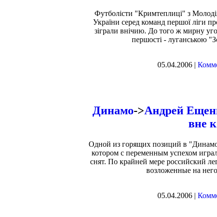
Футболісти "Кримтеплиці" з Молодіж
України серед команд першої ліги про
зіграли внічию. До того ж мирну уг
першості - луганською "
05.04.2006 |
Комме
Динамо
->
Андрей Ещен
вне 
Одной из горящих позиций в "Динамо"
котором с переменным успехом играл 
снят. По крайней мере российский л
возложенные на него
05.04.2006 |
Комме