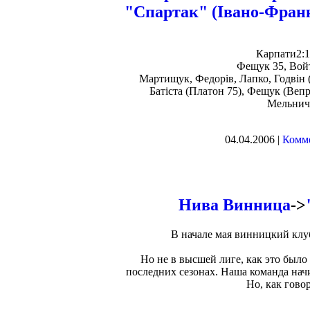
"Спартак" (Івано-Франкі
Карпати2:1
Фещук 35, Войт
Мартищук, Федорів, Лапко, Годвін (
Батіста (Платон 75), Фещук (Веп
Мельничу
04.04.2006 |
Комме
Нива Винница
->
В начале мая винницкий клу
Но не в высшей лиге, как это было 
последних сезонах. Наша команда нач
Но, как говор