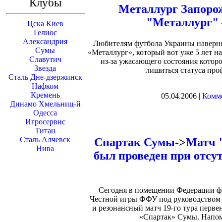
Клубы
Металлург Запоро
"Металлург" 
Цска Киев
Гелиос
Александрия
Любителям футбола Украины наверняк
Сумы
«Металлург», который вот уже 5 лет н
Славутич
из-за ужасающего состояния котор
Звезда
лишиться статуса проф
Сталь Дне-дзержинск
Нафком
Кремень
05.04.2006 |
Комме
Динамо Хмельниц-й
Одесса
Игросервис
Титан
Сталь Алчевск
Спартак Сумы
->
Матч 
Нива
был проведен при отсу
Сегодня в помещении Федерации фу
Честной игры ФФУ под руководством 
и резонансный матч 19-го тура перве
«Спартак» Сумы. Напом