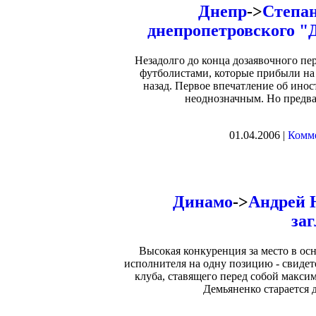
Днепр
->
Степан
днепропетровского "
Незадолго до конца дозаявочного пе
футболистами, которые прибыли на
назад. Первое впечатление об ино
неоднозначным. Но предва
01.04.2006 |
Комме
Динамо
->
Андрей 
за
Высокая конкуренция за место в ос
исполнителя на одну позицию - свиде
клуба, ставящего перед собой макс
Демьяненко старается 