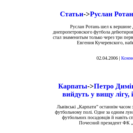
Статьи
->
Руслан Ротан
Руслан Ротань шел к вершине 
днепропетровского футбола дебютирова
стал знаменитым только через три пер
Евгения Кучеревского, наб
02.04.2006 |
Комме
Карпаты
->
Петро Димі
вийдуть у вищу лігу, 
Львівські „Карпати” останнім часом
футбольному полі. Одне за одним лун
футбольних посадовців й навіть сп
Почесний президент ФК „