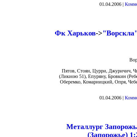
01.04.2006 |
Комме
Фк Харьков
->
"Ворскла"
Вор
Пятов, Стоян, Цурри, Джуричич, Ч
(Ликиою 51), Епуряну, Бровкин (Реб
Оберемко, Комарницкий, Опря, Чебе
01.04.2006 |
Комме
Металлург Запорожь
(Запорожье) 1