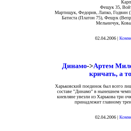
Карп
Фещук 35, Войт
Мартищук, Федорив, Лапко, Годвин (
Батиста (Платон 75), Фещук (Веп
Мельничук, Кова
02.04.2006 |
Комме
Динамо
->
Артем Миле
кричать, а т
Харьковский поединок был всего лиш
составе "Динамо" в нынешнем чемпи
киевляне увезли из Харькова три очк
принадлежит главному тре
02.04.2006 |
Комме