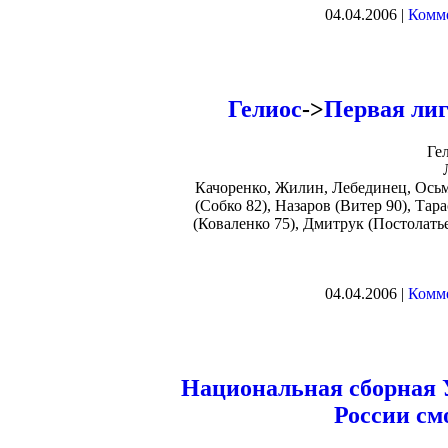
04.04.2006 |
Комме
Гелиос
->
Первая лиг
Ге
Качоренко, Жилин, Лебединец, Осьм
(Собко 82), Назаров (Витер 90), Та
(Коваленко 75), Дмитрук (Постолатье
04.04.2006 |
Комме
Национальная сборная
России см