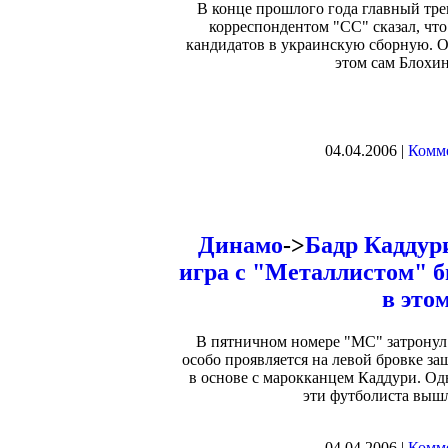
В конце прошлого года главный тре
корреспондентом "СС" сказал, что
кандидатов в украинскую сборную. О
этом сам Блохин
04.04.2006 |
Комме
Динамо
->
Бадр Каддур
игра с "Металлистом" б
в это
В пятничном номере "МС" затронул 
особо проявляется на левой бровке за
в основе с марокканцем Каддури. Од
эти футболиста вышл
04.04.2006 |
Комме