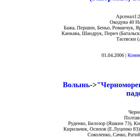
Арсенал1:2
Окодува 40 На
Бажа, Першин, Беньо, Романчук, Яр
Канкава, Шандрук, Перич (Батальс
Тасевски (
01.04.2006 |
Комме
Волынь
->
"Черноморец
пад
Черн
Полтаве
Руденко, Билозор (Яшкин 73), Кир
Кирильчик, Осипов (Е.Луценко 83)
Соколенко, Сачко, Рати