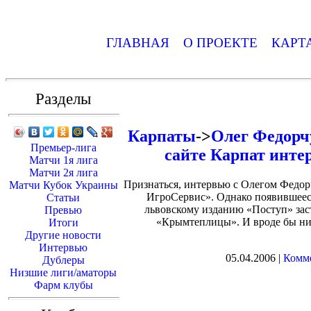
ГЛАВНАЯ
О ПРОЕКТЕ
КАРТ
Разделы
Карпаты
->
Олег Федорч
Премьер-лига
сайте Карпат инте
Матчи 1я лига
Матчи 2я лига
Признаться, интервью с Олегом Федор
Матчи Кубок Украины
ИгроСервис». Однако появившеес
Статьи
львовскому изданию «Поступ» зас
Превью
«Крымтеплицы». И вроде бы нич
Итоги
Другие новости
Интервью
05.04.2006 |
Комме
Дублеры
Низшие лиги/аматоры
Фарм клубы