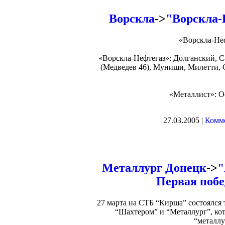
Ворскла
->
"Ворскла-
«Ворскла-Неф
«Ворскла-Нефтегаз»: Долганский, С
(Медведев 46), Муниши, Милетти, 
«Металлист»: О
27.03.2005 |
Комме
Металлург Донецк
->
"
Первая побе
27 марта на СТБ “Кирша” состоялся
“Шахтером” и “Металлург”, ко
“металлу