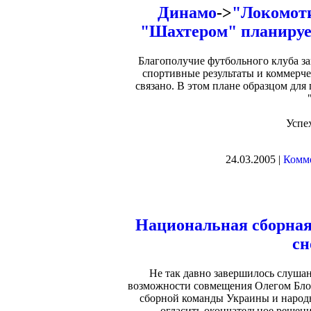
Динамо
->
"Локомоти
"Шахтером" планирует
Благополучие футбольного клуба за
спортивные результаты и коммерче
связано. В этом плане образцом дл
Успе
24.03.2005 |
Комме
Национальная сборна
сн
Не так давно завершилось слуша
возможности совмещения Олегом Бло
сборной команды Украины и народн
огласить окончательное решение