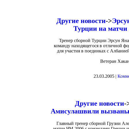
Другие новости
->
Эрсу
Турции на матчи 
Тренер сборной Турции Эрсун Янал
команду находящегося в отличной фо
для участия в поединках с Албани
Ветеран Хака
23.03.2005 |
Комме
Другие новости
-
Амисулашвили вызваны 
Главный тренер сборной Грузии Але
матчи ЧМ-2006 с командами Греции и 