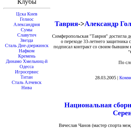
Клубы
Цска Киев
Гелиос
Таврия
->
Александр Го
Александрия
Сумы
Славутич
Симферопольская "Таврия" достигла д
Звезда
о переходе 33-летнего защитника 
Сталь Дне-дзержинск
подписал контракт со своим бывшим 
Нафком
"
Кремень
Динамо Хмельниц-й
По сл
Одесса
Игросервис
Титан
28.03.2005 |
Комме
Сталь Алчевск
Нива
Национальная сбор
Серен
Вячеслав Чанов (мастер спорта ме