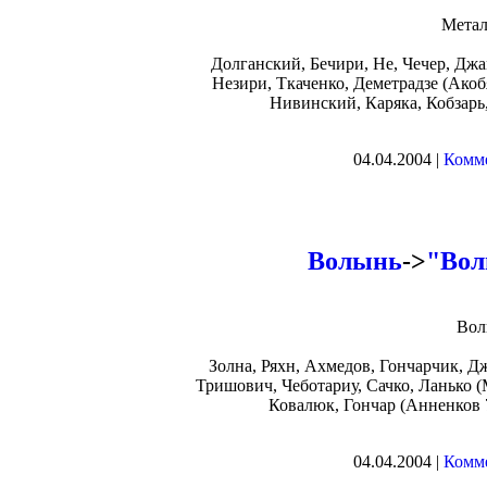
Метал
Долганский, Бечири, Не, Чечер, Джам
Незири, Ткаченко, Деметрадзе (Акоб
Нивинский, Каряка, Кобзарь
04.04.2004 |
Комме
Волынь
->
"Вол
Вол
Золна, Ряхн, Ахмедов, Гончарчик, Дж
Тришович, Чеботариу, Сачко, Ланько 
Ковалюк, Гончар (Анненков 
04.04.2004 |
Комме