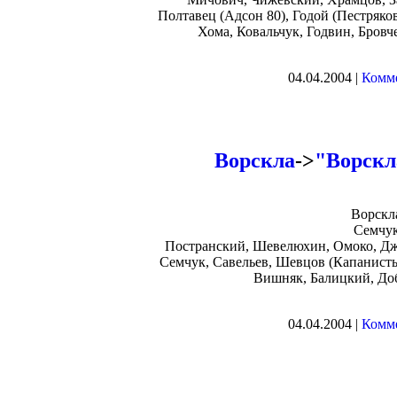
Полтавец (Адсон 80), Годой (Пестряков
Хома, Ковальчук, Годвин, Бровч
04.04.2004 |
Комме
Ворскла
->
"Ворскла
Ворскл
Семчук
Постранский, Шевелюхин, Омоко, Джи
Семчук, Савельев, Шевцов (Капанисты
Вишняк, Балицкий, До
04.04.2004 |
Комме