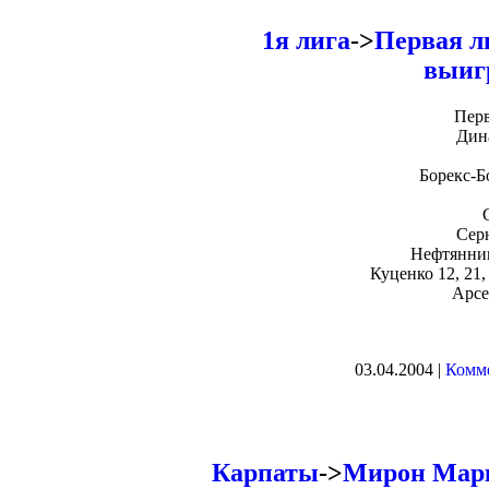
1я лига
->
Первая л
выиг
Перв
Дин
Борекс-Б
Серн
Нефтянни
Куценко 12, 21
Арсе
03.04.2004 |
Комме
Карпаты
->
Мирон Марк