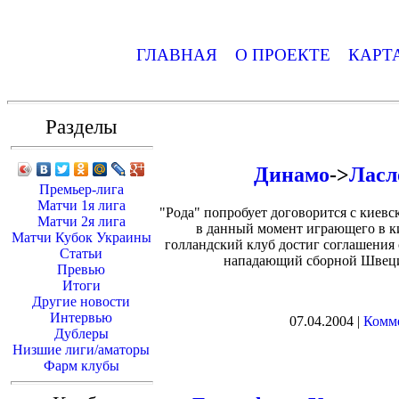
ГЛАВНАЯ
О ПРОЕКТЕ
КАРТ
Разделы
Динамо
->
Ласл
Премьер-лига
Матчи 1я лига
"Рода" попробует договорится с киев
Матчи 2я лига
в данный момент играющего в к
Матчи Кубок Украины
голландский клуб достиг соглашения 
Статьи
нападающий сборной Швеции
Превью
Итоги
Другие новости
Интервью
07.04.2004 |
Комме
Дублеры
Низшие лиги/аматоры
Фарм клубы