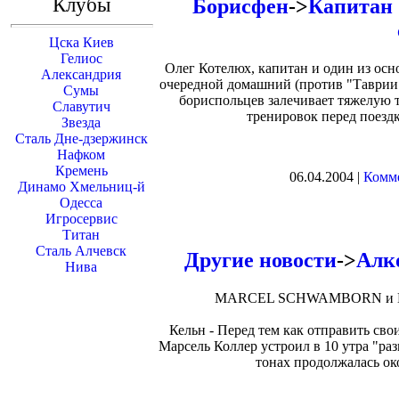
Клубы
Борисфен
->
Капитан 
Цска Киев
Гелиос
Олег Котелюх, капитан и один из ос
Александрия
очередной домашний (против "Таврии
Сумы
бориспольцев залечивает тяжелую 
Славутич
тренировок перед поездк
Звезда
Сталь Дне-дзержинск
Нафком
Кремень
06.04.2004 |
Комме
Динамо Хмельниц-й
Одесса
Игросервис
Титан
Сталь Алчевск
Другие новости
->
Алк
Нива
MARCEL SCHWAMBORN и LA
Кельн - Перед тем как отправить св
Марсель Коллер устроил в 10 утра "ра
тонах продолжалась ок