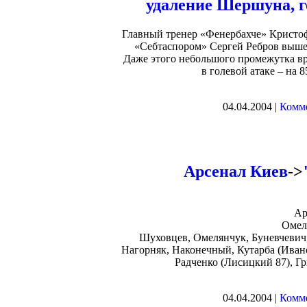
удаление Шершуна, г
Главный тренер «Фенербахче» Кристоф 
«Себтаспором» Сергей Ребров вышел
Даже этого небольшого промежутка вр
в голевой атаке – на 
04.04.2004 |
Комме
Арсенал Киев
->
Ар
Омел
Шуховцев, Омелянчук, Буневчевич,
Нагорняк, Наконечный, Кутарба (Ивано
Радченко (Лисицкий 87), Г
04.04.2004 |
Комме