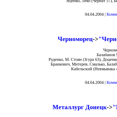
Яценко, Леко (Чернат 57), Б
04.04.2004 |
Комме
Черноморец
->
"Черн
Черном
Балабанов 
Руденко, М. Стоян (Згура 63), Доцен
Бранкович, Митерев, Смалько, Бала
Кабельский (Невмывака 4
04.04.2004 |
Комме
Металлург Донецк
->
"