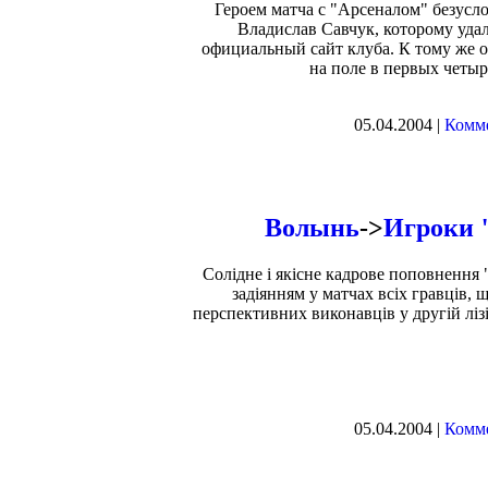
Героем матча с "Арсеналом" безусл
Владислав Савчук, которому удало
официальный сайт клуба. К тому же 
на поле в первых четыр
05.04.2004 |
Комме
Волынь
->
Игроки 
Солідне і якісне кадрове поповнення 
задіянням у матчах всіх гравців, щ
перспективних виконавців у другій лі
05.04.2004 |
Комме