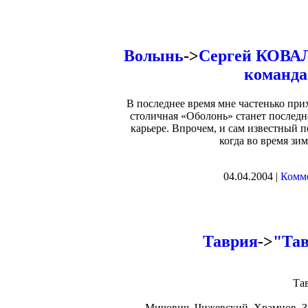
Волынь
->
Cергей КОВАЛ
команд
В последнее время мне частенько при
столичная «Оболонь» станет послед
карьере. Впрочем, и сам известный п
когда во время зим
04.04.2004 |
Комме
Таврия
->
"Тав
Та
Мичович, Чижевский, Храмцов, За