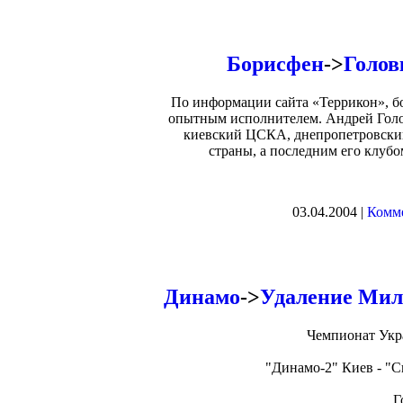
Борисфен
->
Голов
По информации сайта «Террикон», б
опытным исполнителем. Андрей Голов
киевский ЦСКА, днепропетровски
страны, а последним его клуб
03.04.2004 |
Комме
Динамо
->
Удаление Мил
Чемпионат Укра
"Динамо-2" Киев - "С
Г