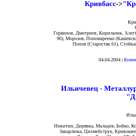
Кривбасс
->
"Кр
Кри
Горяинов, Дмитриев, Кирильчик, Алег
90), Морозов, Пономаренко (Кашевски
Попов (Старостяк 61), Стойк
04.04.2004 |
Комме
Ильичевец - Металлу
"Д
Иль
Никитин, Дирявка, Мальцев, Бойко, Ко
Закарлюка, Цихмейструк, Кривошее