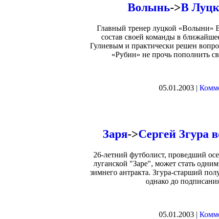
Волынь
->
В Луцк
Главный тренер луцкой «Волыни» В
состав своей команды в ближайшее
Гулиевым и практически решен вопрос
«Рубин» не прочь пополнить с
05.01.2003 |
Комме
Заря
->
Сергей Згура 
26-летний футболист, проведший осе
луганской "Заре", может стать одни
зимнего антракта. Згура-старший пол
однако до подписани
05.01.2003 |
Комме