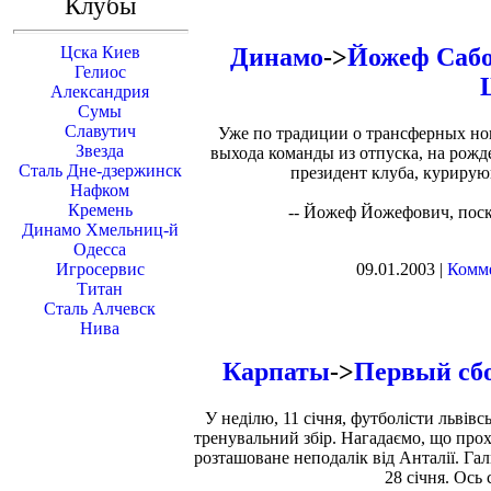
Клубы
Динамо
->
Йожеф Сабо
Цска Киев
Гелиос
Александрия
Сумы
Славутич
Уже по традиции о трансферных но
Звезда
выхода команды из отпуска, на рожд
Сталь Дне-дзержинск
президент клуба, куриру
Нафком
Кремень
-- Йожеф Йожефович, поск
Динамо Хмельниц-й
Одесса
09.01.2003 |
Комме
Игросервис
Титан
Сталь Алчевск
Нива
Карпаты
->
Первый сбо
У неділю, 11 січня, футболісти льві
тренувальний збір. Нагадаємо, що прохо
розташоване неподалік від Анталії. Га
28 січня. Ось 