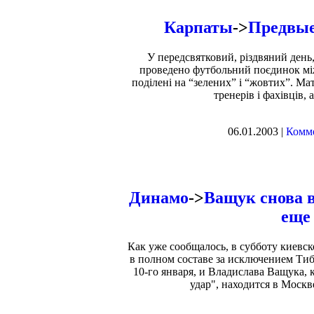
Карпаты
->
Предвые
У передсвятковий, різдвяний день,
проведено футбольний поєдинок мі
поділені на “зелених” і “жовтих”. Ма
тренерів і фахівців,
06.01.2003 |
Комме
Динамо
->
Ващук снова в
еще
Как уже сообщалось, в субботу киевс
в полном составе за исключением Ти
10-го января, и Владислава Ващука
удар", находится в Москв