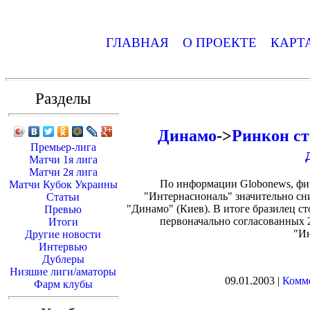
ГЛАВНАЯ
О ПРОЕКТЕ
КАРТ
Разделы
Динамо
->
Ринкон ст
Премьер-лига
Матчи 1я лига
Матчи 2я лига
По информации Globonews, фи
Матчи Кубок Украины
"Интернасиональ" значительно сн
Статьи
"Динамо" (Киев). В итоге бразилец с
Превью
первоначально согласованных 
Итоги
"И
Другие новости
Интервью
Дублеры
Низшие лиги/аматоры
09.01.2003 |
Комме
Фарм клубы