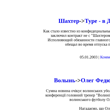
Шахтер
->
Туре - в 
Как стало известно из конфидециальн
заключил контракт не с "Шахтером
Исполняющий обязанности главного
обещал во время отпуска 
05.01.2003 |
Комме
Волынь
->
Олег Федю
Сумна новина очікує волинських убол
конференції головний тренер "Волині
волинського футболу Ол
Нагадаємо, що Оле