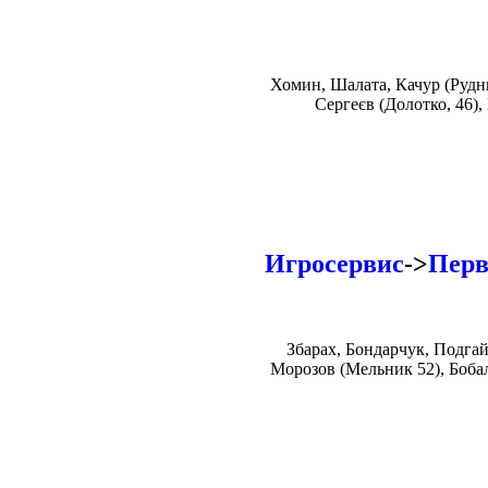
Хомин, Шалата, Качур (Рудни
Сергеєв (Долотко, 46),
Игросервис
->
Перв
Збарах, Бондарчук, Подга
Морозов (Мельник 52), Бобал