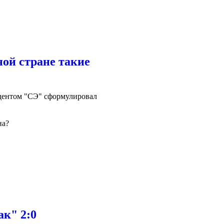
ой стране такие
ндентом "СЭ" сформулировал
на?
ак" 2:0