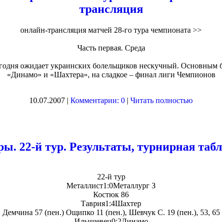
трансляция
онлайн-трансляция матчей 28-го тура чемпионата >>
Часть первая. Среда
сегодня ожидает украинских болельщиков нескучный. Основным 
«Динамо» и «Шахтера», на сладкое – финал лиги Чемпионов
10.07.2007 |
Комментарии: 0
|
Читать полностью
ры. 22-й тур. Результаты, турнирная таб
22-й тур
Металлист1:0Металлург З
Костюк 86
Таврия1:4Шахтер
Демчина 57 (пен.) Ощипко 11 (пен.), Шевчук С. 19 (пен.), 53, 65
Ильичевец0:2Динамо