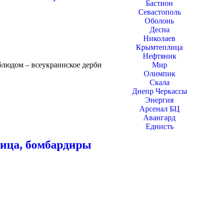
Бастион
Севастополь
Оболонь
Десна
Николаев
Крымтеплица
Нефтяник
блюдом – всеукраинское дерби
Мир
Олимпик
Скала
Днепр Черкассы
Энергия
Арсенал БЦ
Авангард
Еднисть
лица, бомбардиры