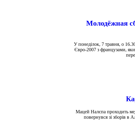
Молодёжная с
У понеділок, 7 травня, о 16.
Євро-2007 з французами, як
пере
Ка
Мацей Налєпа проходить мед
повернувся зі зборів в А