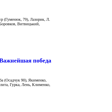
р (Гуменюк, 79), Лазорик, Л.
, Боровков, Витвицький,
. Важнейшая победа
а (Осадчук 90), Якименко,
лита, Гурка, Лень, Клименко,