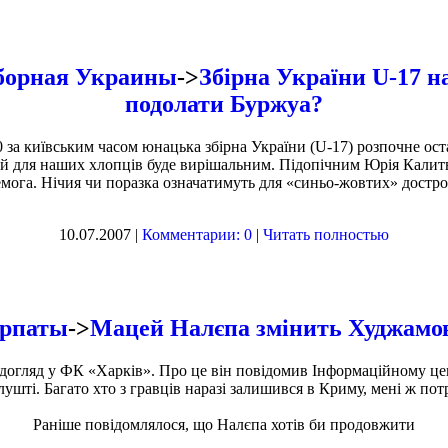
борная Украины
->
Збірна України U-17 н
подолати Буржуа?
30 за київським часом юнацька збірна України (U-17) розпочне ос
ий для наших хлопців буде вирішальним. Підопічним Юрія Калитв
мога. Нічия чи поразка означатимуть для «синьо-жовтих» достр
10.07.2007 |
Комментарии: 0
|
Читать полностью
рпаты
->
Мацей Налєпа змінить Худжамо
огляд у ФК «Харків». Про це він повідомив Інформаційному ц
лушті. Багато хто з гравців наразі залишився в Криму, мені ж по
Раніше повідомлялося, що Налєпа хотів би продовжити