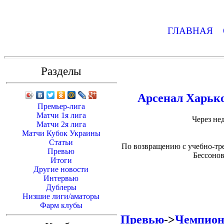
ГЛАВНАЯ
Разделы
Арсенал Харьк
Премьер-лига
Матчи 1я лига
Через не
Матчи 2я лига
Матчи Кубок Украины
Статьи
По возвращению с учебно-тр
Превью
Бессонов
Итоги
Другие новости
Интервью
Дублеры
Низшие лиги/аматоры
Фарм клубы
Превью
->
Чемпиона