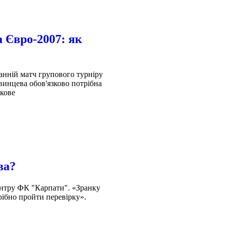
а Євро-2007: як
танній матч групового турніру
инцева обов'язково потрібна
окове
ва?
ентру ФК "Карпати". «Зранку
трібно пройти перевірку».