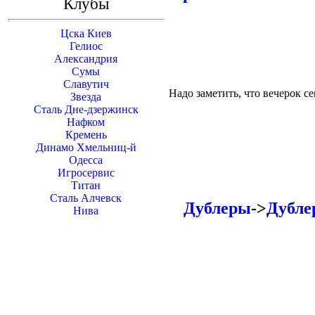
Клубы
Цска Киев
Гелиос
Александрия
Сумы
Славутич
Надо заметить, что вечерок 
Звезда
Сталь Дне-дзержинск
Нафком
Кремень
Динамо Хмельниц-й
Одесса
Игросервис
Титан
Сталь Алчевск
Дублеры
->
Дубле
Нива