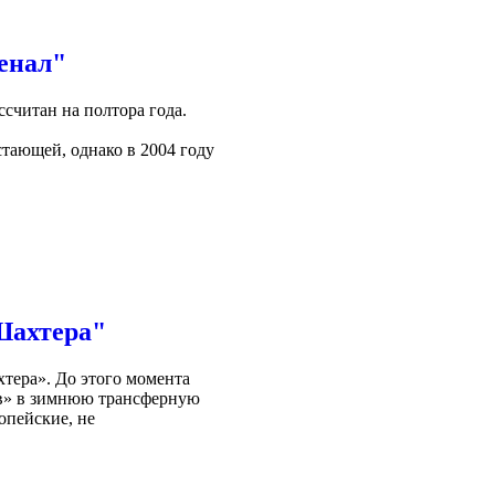
енал"
считан на полтора года.
тающей, однако в 2004 году
Шахтера"
тера». До этого момента
ов» в зимнюю трансферную
опейские, не