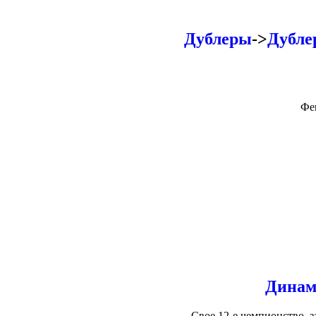
Дублеры
->
Дубле
Фе
Динам
Свое 12-е чемпионство, з