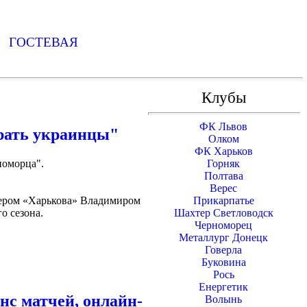
Ь
ГОСТЕВАЯ
Клубы
ФК Львов
рать украинцы"
Олком
ФК Харьков
номорца".
Горняк
Полтава
Верес
нером «Харькова» Владимиром
Прикарпатье
о сезона.
Шахтер Светловодск
Черноморец
Металлург Донецк
Говерла
Буковина
Рось
Енергетик
нс матчей, онлайн-
Волынь