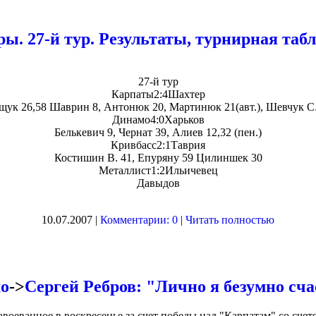
ры. 27-й тур. Результаты, турнирная таб
27-й тур
Карпаты2:4Шахтер
щук 26,58 Шаврин 8, Антонюк 20, Мартинюк 21(авт.), Шевчук С.
Динамо4:0Харьков
Белькевич 9, Чернат 39, Алиев 12,32 (пен.)
Кривбасc2:1Таврия
Костишин В. 41, Епуряну 59 Цилиншек 30
Металлист1:2Ильичевец
Давыдов
10.07.2007 |
Комментарии: 0
|
Читать полностью
о
->
Сергей Ребров: "Лично я безумно сч
авоеванное в воскресенье за счет победы над "Карпатам" со счет