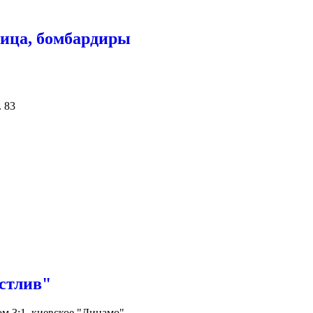
лица, бомбардиры
 83
астлив"
ом 3:1, киевское "Динамо"