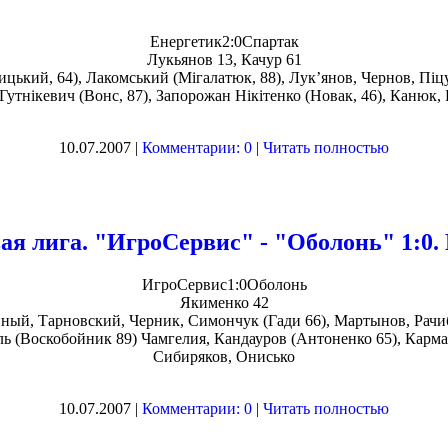
Енергетик2:0Спартак
Лукьянов 13, Качур 61
цький, 64), Лакомський (Мігалатюк, 88), Лук’янов, Чернов, Піцу
 Гутнікевич (Вонс, 87), Запорожан Нікітенко (Новак, 46), Канюк
10.07.2007 |
Комментарии: 0
|
Читать полностью
ая лига. "ИгроСервис" - "Оболонь" 1:0
ИгроСервис1:0Оболонь
Якименко 42
йный, Тарновский, Черник, Симончук (Гади 66), Мартынов, Рачиб
ь (Воскобойник 89) Чамгелия, Кандауров (Антоненко 65), Карма
Сибиряков, Онисько
10.07.2007 |
Комментарии: 0
|
Читать полностью